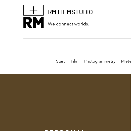
RM FILMSTUDIO
We connect worlds.
Start
Film
Photogrammetry
Miet