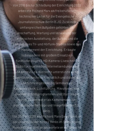
Von 2016 bis zur Schließung der Einrichtung 2022
arbeitete Richard Marx als freiberuflicher
technischer Leiter für die Evangelische
Journalistenschule Berlin (EJS). Zu seinen
umfangreichen Aufgaben gehörten die
Anschaffung, Wartung und Verwaltung der
technischen Ausstattung, der Aufbau und die
Leitung eines TV- und Hörfunk-Studios sowie das
IT-Management der Einrichtung. Er baute
insbesondere mit großem Einsatz ein
funktionsfähiges 3-HD-Kamera-Liveschnitt-
Studio für regelmäßige Internetsendungen auf
und betreute es. Weiterhin unterstützte er die
DozentInnen technisch, inhaltlich und didaktisch
und führte eigenständig Seminare zu
Kameratechnik, Lichtführung, Mikrofontechnik,
diversen Schnittprogrammen und Studioregie
durch. Zudem war er als Kameramann für
journalistische Beiträge und Imagefilme der EJS
tätig.
Von 2017 bis 2019 war Richard Marx Gastdozent an
der Universität der Künste Berlin im Studiengang
Musical/Show. Dort verantwortete er die filmische