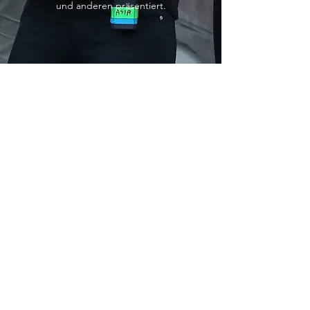
und anderen präsentiert.
www.joannakakitek.com
Dmytro Dokunov
VFX Supervisor/Digital Artist
Dmytro Dokuno arbeitet und lebt in
Odessa (Ukraine). Er studierte IT-
Management an der Politechnischen
Universität in Odessa. Nach seinem
Master of Science arbeitete er