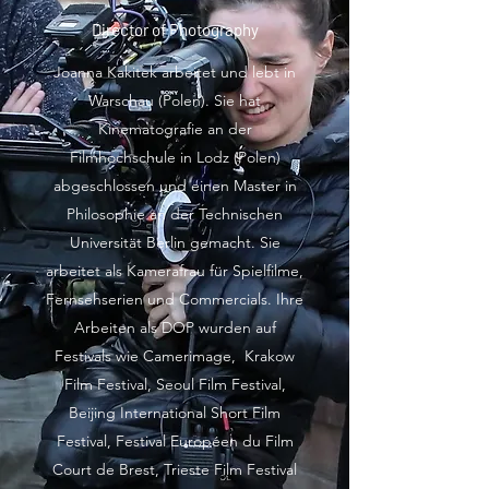
Director of Photography
Joanna Kakitek arbeitet und lebt in
Warschau (Polen). Sie hat
Kinematografie an der
Filmhochschule in Lodz (Polen)
abgeschlossen und einen Master in
Philosophie an der Technischen
Universität Berlin gemacht. Sie
arbeitet als Kamerafrau für Spielfilme,
Fernsehserien und Commercials. Ihre
Arbeiten als DOP wurden auf
Festivals wie Camerimage, Krakow
Film Festival, Seoul Film Festival,
Beijing International Short Film
Festival, Festival Européen du Film
Court de Brest, Trieste Film Festival