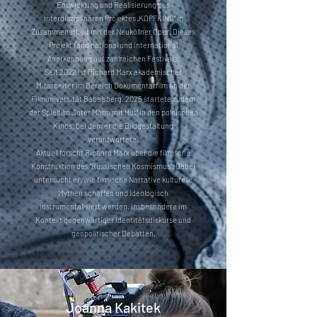
Entwicklung und Realisierung des
interdisziplinären Projektes „KOPFKINO“ in
Zusammenarbeit mit der Neuköllner Oper. Dieses
Projekt fand national und international
Anerkennung auf zahlreichen Festivals.
Seit 2022 ist Richard Marx akademischer
Mitarbeiter im Bereich Dokumentarfilm an der
Filmuniversität Babelsberg. 2025 startete zudem
der Spielfilm „Toter Mann mit Hut“ in den polnischen
Kinos, bei dem er die Bildgestaltung
verantwortete.
Aktuell forscht Richard Marx über die filmische
Konstruktion des "Russischen Kosmismus". Dabei
untersucht er, wie filmische Narrative kulturelle
Mythen schaffen und ideologisch
instrumentalisiert werden, insbesondere im
Kontext gegenwärtiger Identitätsdiskurse und
geopolitischer Debatten.
Joanna Kakitek