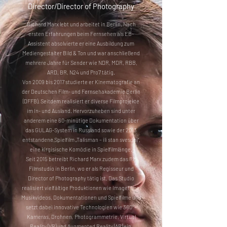
Director/Director of Photography
Richard Marx lebt und arbeitet in Berlin. Nach
ersten Erfahrungen beim Fernsehen als EB-
Assistent absolvierte er eine Ausbildung zum
Mediengestalter Bild & Ton und war anschließend
mehrere Jahre für Sender wie NDR, MDR, RBB,
ARD, BR, N24 und Pro7 tätig.
Von 2009 bis 2017 studierte er Kinematografie an
der Deutschen Film- und Fernsehakademie Berlin
(DFFB). Seitdem realisiert er diverse Filmprojekte
im In- und Ausland. Hervorzuheben sind unter
anderem eine 60-minütige Dokumentation über
das GULAG-System in Russland sowie der 2013
entstandene Spielfilm „Talisman – ili stan svesdoi“,
eine kirgisische Komödie in Spielfilmlänge.
Seit 2015 betreibt Richard Marx zudem das RM
Filmstudio in Berlin, wo er als Regisseur und
Director of Photography tätig ist. Das Studio
realisiert vielfältige Produktionen wie Imagefilme,
Musikvideos, Dokumentationen und Spielfilme und
setzt dabei innovative Technologien wie 360°-
Kameras, Drohnen, Photogrammetrie, Virtual
Reality (VR) und Augmented Reality (AR) ein.