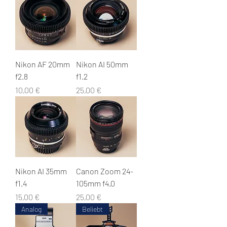
Nikon AF 20mm
Nikon AI 50mm
f2.8
f1.2
Preis
Preis
10,00 €
25,00 €
Nikon AI 35mm
Canon Zoom 24-
f1.4
105mm f4.0
Preis
Preis
15,00 €
25,00 €
Analog
Beliebt