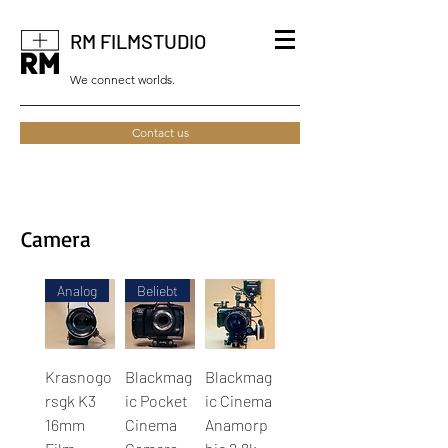
RM FILMSTUDIO
We connect worlds.
Contact us
Camera
Analog
Beliebt
Krasnogo
Blackmag
Blackmag
rsgk K3
ic Pocket
ic Cinema
16mm
Cinema
Anamorp