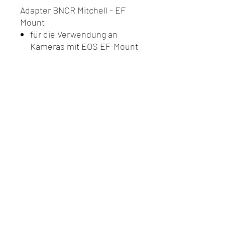
Adapter BNCR Mitchell - EF
Mount
für die Verwendung an
Kameras mit EOS EF-Mount
Do Not Sell My Personal
Information
Datenschutz