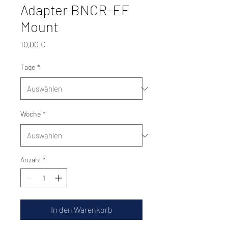
Adapter BNCR-EF
Mount
Preis
10,00 €
Tage
*
Woche
*
Anzahl
*
In den Warenkorb