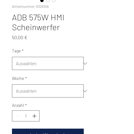
Artikelnummer: 6328356
ADB 575W HMI
Scheinwerfer
Preis
50,00 €
Tage
*
Woche
*
Anzahl
*