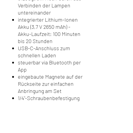
Verbinden der Lampen
untereinander
integrierter Lithium-Ionen
Akku (3,7 V 2650 mAh) -
Akku-Laufzeit: 100 Minuten
bis 20 Stunden
USB-C-Anschluss zum
schnellen Laden
steuerbar via Bluetooth per
App
eingebaute Magnete auf der
Rückseite zur einfachen
Anbringung am Set
1/4"-Schraubenbefestigung
auf der Unterseite
Farbraum: Full HSI und RGB
Lichtausbeute: 1000 lux @
0,3 m