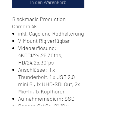
In den Warenkorb
Blackmagic Production
Camera 4k
inkl. Cage und Rodhalterung
V-Mount Rig verfügbar
Videoauflösung:
4KDCI/24,25,30fps,
HD/24,25,30fps
Anschlüsse: 1 x
Thunderbolt, 1 x USB 2.0
mini B , 1x UHD-SDI Out, 2x
Mic-In, 1x Kopfhörer
Aufnahmemedium: SSD
Sensor-Größe: 21.12 x
11.88mm (Super 35)
Videoformate: RAW, ProRes