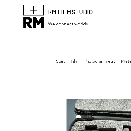
RM FILMSTUDIO
We connect worlds.
Start
Film
Photogrammetry
Miet