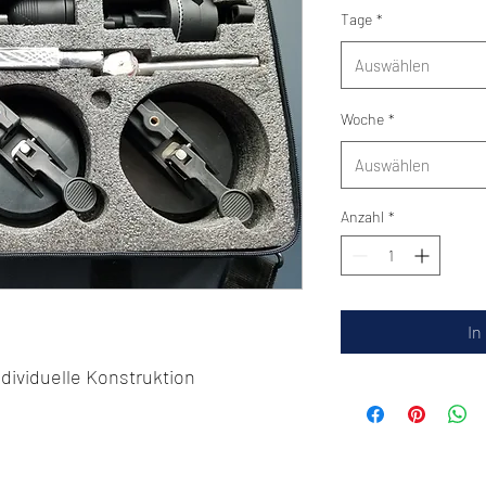
Tage
*
Auswählen
Woche
*
Auswählen
Anzahl
*
In
dividuelle Konstruktion