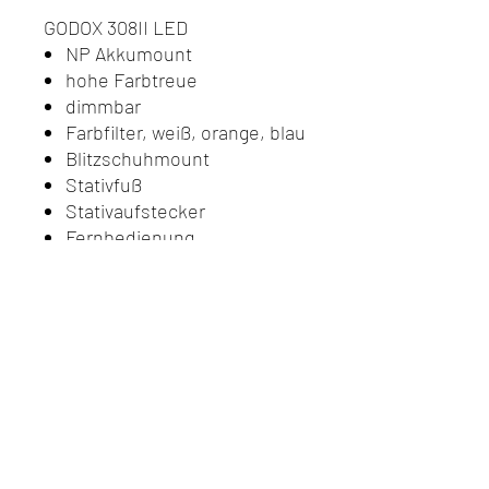
GODOX 308II LED
NP Akkumount
hohe Farbtreue
dimmbar
Farbfilter, weiß, orange, blau
Blitzschuhmount
Stativfuß
Stativaufstecker
Fernbedienung
Do Not Sell My Personal