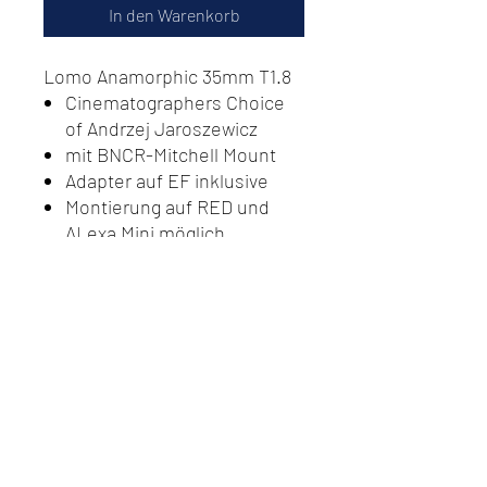
In den Warenkorb
Lomo Anamorphic 35mm T1.8
Cinematographers Choice
of Andrzej Jaroszewicz
mit BNCR-Mitchell Mount
Adapter auf EF inklusive
Montierung auf RED und
ALexa Mini möglich
Do Not Sell My Personal