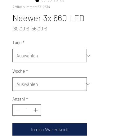
Artikelnummer: 6712534
Neewer 3x 660 LED
Standardpreis
Sale-
 60,00 € 
56,00 €
Preis
Tage
*
Woche
*
Anzahl
*
In den Warenkorb