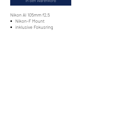
In den Warenkorb
Nikon AI 105mm f2.5
Nikon-F Mount
inklusive Fokusring
Do Not Sell My Personal
Information
Datenschutz