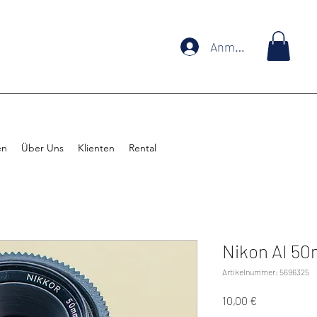
Anmelden
en
Über Uns
Klienten
Rental
Nikon AI 50
Artikelnummer: 5696325
Preis
10,00 €