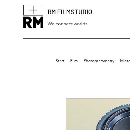
RM FILMSTUDIO
We connect worlds.
Start
Film
Photogrammetry
Miet