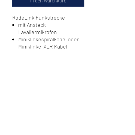
In den Warenkorb
RodeLink Funkstrecke
mit Ansteck
Lavaliermikrofon
Miniklinkespiralkabel oder
Miniklinke-XLR Kabel
Do Not Sell My Personal
Information
Datenschutz