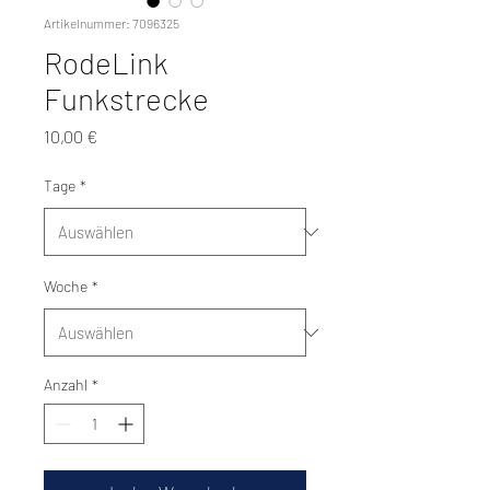
Artikelnummer: 7096325
RodeLink
Funkstrecke
Preis
10,00 €
Tage
*
Woche
*
Anzahl
*